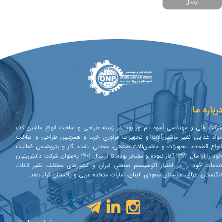
ارسال
رباره ما
رکت فنّی و مهندسی اُسوه نام ور پویا در زمینه طراحی و ساخت انواع ماشین‌آلات
واد غذایی نظیر ماشین‌آلات و تجهیزات فراوری خرما و همچنین طراحی و ساخت
نواع قطعات، تجهیزات و ماشین‌آلات صنعتی، معدنی، نفت، گاز و پتروشیمی فعالیت
خود را از سال 1393 آغاز نموده و مفتخر بوده تا از سال 1401 به‌عنوان شرکت دانش‌بنیان
دمات خود را در اختیار اکوسیستم صنعتی ایران و کشورهای مختلف نظیر کانادا،
نگلستان، عراق، عربستان سعودی، لبنان، امارات متحّده عربی و پاکستان قرار دهد.