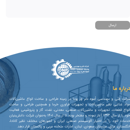
ارسال
رباره ما
رکت فنّی و مهندسی اُسوه نام ور پویا در زمینه طراحی و ساخت انواع ماشین‌آلات
واد غذایی نظیر ماشین‌آلات و تجهیزات فراوری خرما و همچنین طراحی و ساخت
نواع قطعات، تجهیزات و ماشین‌آلات صنعتی، معدنی، نفت، گاز و پتروشیمی فعالیت
خود را از سال 1393 آغاز نموده و مفتخر بوده تا از سال 1401 به‌عنوان شرکت دانش‌بنیان
دمات خود را در اختیار اکوسیستم صنعتی ایران و کشورهای مختلف نظیر کانادا،
نگلستان، عراق، عربستان سعودی، لبنان، امارات متحّده عربی و پاکستان قرار دهد.