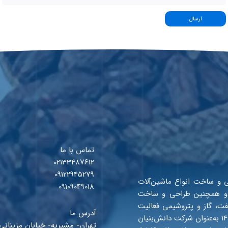
ارسال
تماس با ما
02133487612
09122945279
ی و ساخت انواع ماشین‌آلات
09109049018
ا و همچنین طراحی و ساخت
فت، گاز و پتروشیمی فعالیت
آدرس ما
خود را از سال 1393 آغاز نموده و مفتخر بوده تا از سال 1401 به‌عنوان شرکت دانش‌بنیان
تهران- مشیریه- خیابان مزینان