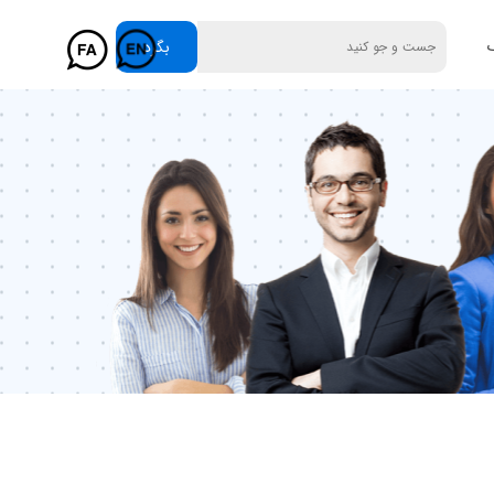
گ
بگرد