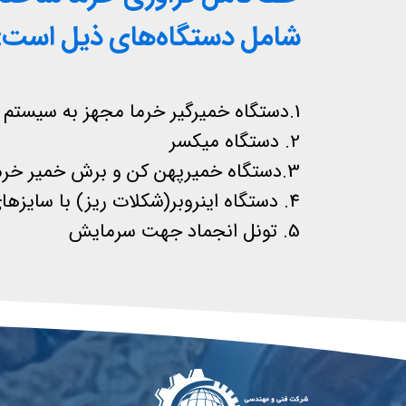
شامل دستگاه‌های ذیل است:
1.دستگاه خمیرگیر خرما مجهز به سیستم بخار و تخلیه اتومات
2. دستگاه میکسر
3.دستگاه خمیرپهن کن و برش خمیر خرما( خرما شکلاتی. قند حبه خرما.کنجد عسلی )
4. دستگاه اینروبر(شکلات ریز) با سایزهای متفاوت
5. تونل انجماد جهت سرمایش