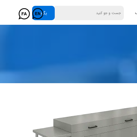
گ
بگرد