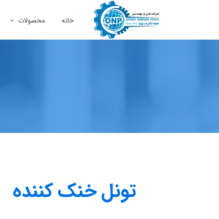
خانه
محصولات
ماشین آلات و ص
صنایع و معادن
نفت، گاز و پترو
تونل خنک کننده