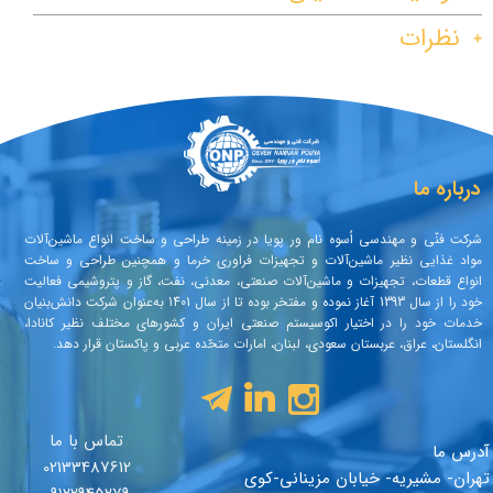
نظرات
درباره ما
شرکت فنّی و مهندسی اُسوه نام ور پویا در زمینه طراحی و ساخت انواع ماشین‌آلات
مواد غذایی نظیر ماشین‌آلات و تجهیزات فراوری خرما و همچنین طراحی و ساخت
انواع قطعات، تجهیزات و ماشین‌آلات صنعتی، معدنی، نفت، گاز و پتروشیمی فعالیت
خود را از سال 1393 آغاز نموده و مفتخر بوده تا از سال 1401 به‌عنوان شرکت دانش‌بنیان
خدمات خود را در اختیار اکوسیستم صنعتی ایران و کشورهای مختلف نظیر کانادا،
انگلستان، عراق، عربستان سعودی، لبنان، امارات متحّده عربی و پاکستان قرار دهد.
تماس با ما
آدرس ما
02133487612
تهران- مشیریه- خیابان مزینانی-کوی